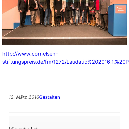
http://www.cornelsen-
stiftungspreis.de/fm/1272/Laudatio%202016_1.
%20Pr
12. März 2016
Gestalten