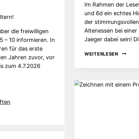
Im Rahmen der Lese
und 6d ein echtes Hi
ltern!
der stimmungsvollen
Altenessen bei eine
ber die freiwilligen
Jaeger dabei sein! Di
 – 10 informieren. In
en für das erste
„UND
WEITERLESEN
den Jahren zuvor, vor
DIE
bis zum 4.7.2026
WELT,
SIE
FLIEGT
HOCH!“
–
ften
JUGEN
SARAH
JAEGER
LIVE
IN
ALTENE