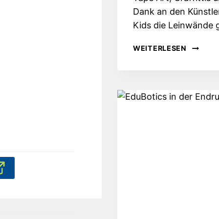
Dank an den Künstler
Kids die Leinwände g
DAS
WEITERLESEN
GENO
TRIFFT
…
AUF
BUNTE
WÄNDE.