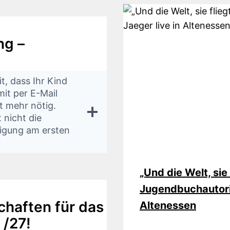
ng –
t, dass Ihr Kind
ht mehr nötig.
 nicht die
digung am ersten
„Und die Welt, sie 
Jugendbuchautorin
haften für das
Altenessen
 /27!