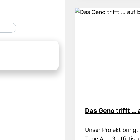
PROFI
–
TIMO
GRUBIN
AM
GENO!
Das Geno trifft …
Unser Projekt bringt 
Tape Art, Graffittis