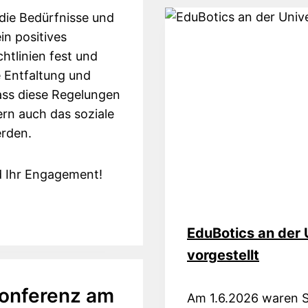
DER
die Bedürfnisse und
STARTU
in positives
TEENS
chtlinien fest und
CHALL
le Entfaltung und
ass diese Regelungen
ern auch das soziale
erden.
d Ihr Engagement!
EduBotics an der 
vorgestellt
konferenz am
Am 1.6.2026 waren S