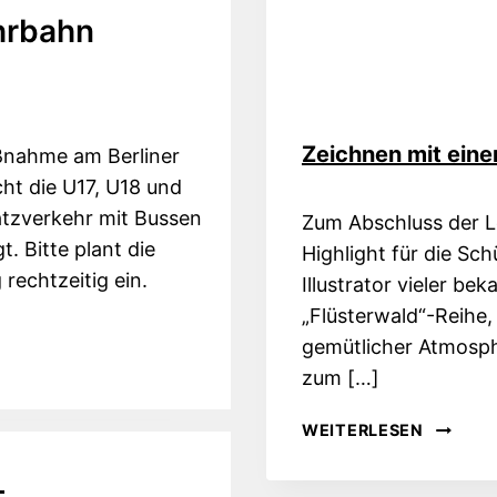
hrbahn
Zeichnen mit eine
aßnahme am Berliner
cht die U17, U18 und
atzverkehr mit Bussen
Zum Abschluss der L
t. Bitte plant die
Highlight für die Sch
rechtzeitig ein.
Illustrator vieler b
„Flüsterwald“-Reihe,
gemütlicher Atmosph
zum […]
ZEICHN
WEITERLESEN
MIT
EINEM
–