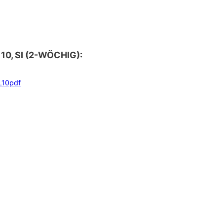
0, SI
(
2-WÖCHIG):
L10pdf