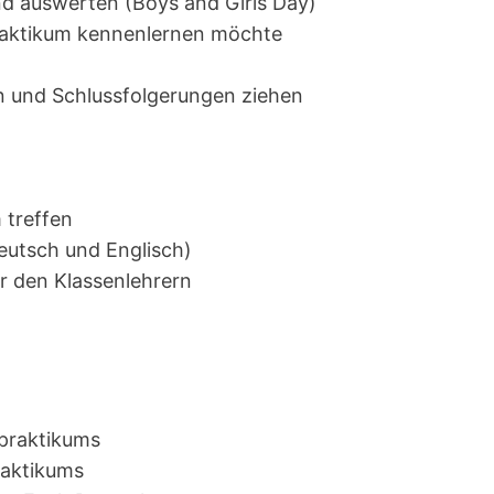
d auswerten (Boys and Girls Day)
Praktikum kennenlernen möchte
n und Schlussfolgerungen ziehen
 treffen
eutsch und Englisch)
 den Klassenlehrern
spraktikums
raktikums