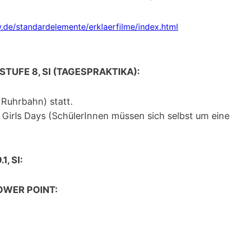
w.de/standardelemente/erklaerfilme/index.html
FE 8, SI (TAGESPRAKTIKA):
(Ruhrbahn) statt.
irls Days (SchülerInnen müssen sich selbst um eine
, SI:
OWER POINT: