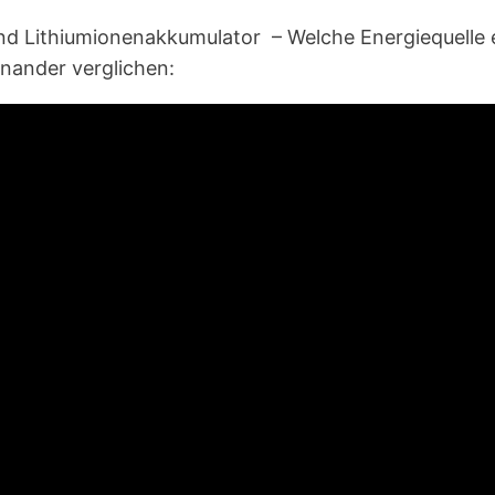
und Lithiumionenakkumulator – Welche Energiequelle e
nander verglichen: