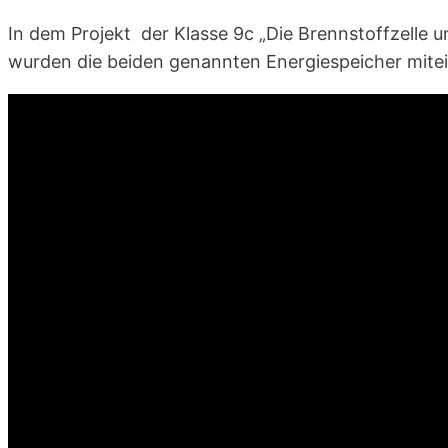
In dem Projekt der Klasse 9c „Die Brennstoffzelle 
wurden die beiden genannten Energiespeicher mitei