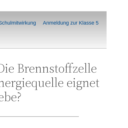
Schulmitwirkung
Anmeldung zur Klasse 5
ie Brennstoffzelle
ergiequelle eignet
ebe?