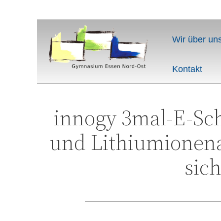
Wir über un
Kontakt
innogy 3mal-E-Sch
und Lithiumionena
sic