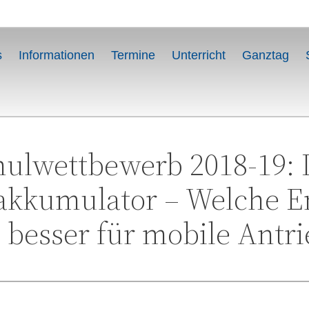
s
Informationen
Termine
Unterricht
Ganztag
ulwettbewerb 2018-19: D
kkumulator – Welche En
h besser für mobile Antri